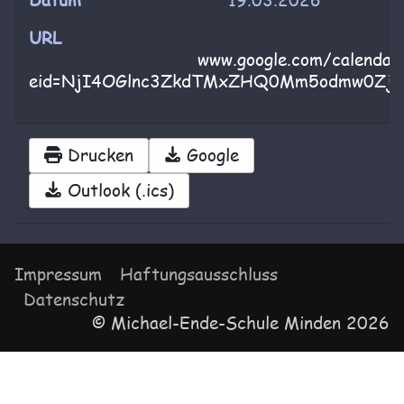
Datum
19.03.2026
URL
www.google.com/calendar
eid=NjI4OGlnc3ZkdTMxZHQ0Mm5odmw0Zj
Drucken
Google
Outlook (.ics)
Impressum
Haftungsausschluss
Datenschutz
© Michael-Ende-Schule Minden 2026