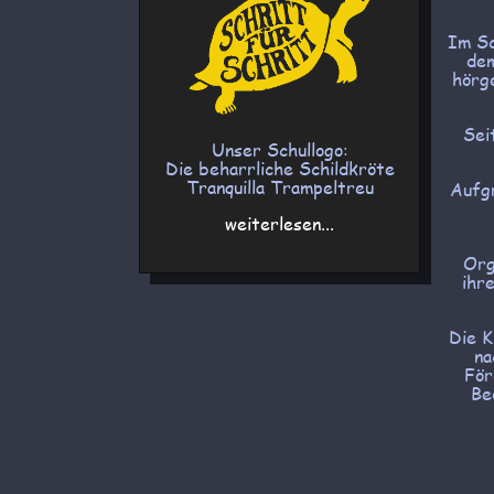
Im Sc
dem
hörg
Sei
Unser Schullogo:
Die beharrliche Schildkröte
Tranquilla Trampeltreu
Aufgr
weiterlesen...
Org
ihr
Die K
na
För
Be