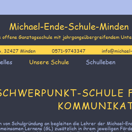
Michael-Ende-Schule-Minden
e offene Ganztagsschule mit jahrgangsübergreifendem Unt
6, 32427 Minden
0571-9743347
info@michael
elles
Unsere Schule
Schulleben
SCHWERPUNKT-SCHULE 
KOMMUNIKA
n von Schulgründung an begleiten die Lehrer der Michael-En
meinsamen Lernens (GL) zusätzlich in ihrem jeweiligen Förd