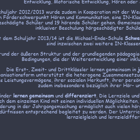
Entwicklung, Motorische Entwicklung, Hören oder
huljahr 2012/2013 wurde zudem in Kooperation mit der West
 Förderschwerpunkt Hören und Kommunikation, eine IN-Klass
eschädigte Schüler und 19 hörende Schüler gehen. Gemeinsa
inklusiver Beschulung hörgeschädigter Schüle
t dem Schuljahr 2013/14 ist die Michael-Ende-Schule
Schwe
sind inzwischen zwei weitere IN-Klass
und der äußeren Struktur und der grundlegenden pädagogisc
Bedingungen, die der Weiterentwicklung einer inklu
Die Erst-, Zweit- und Drittklässler lernen gemeinsam in
j
anisationsform unterstützt die heterogene Zusammensetzun
es Leistungsvermögens, ihrer sozialen Herkunft, ihrer persön
zudem insbesondere bezüglich ihrer Hör- u
inder
lernen gemeinsam
und
differenziert
. Die Lernziele un
ch dem einzelnen Kind mit seinen individuellen Möglichkeiten
derung in der Jahrgangsmischung ermöglicht auch vielen hörg
dürfnissen entsprechend begleitet zu werden. Der Unterric
lernzielgleich und lernzieldiffe