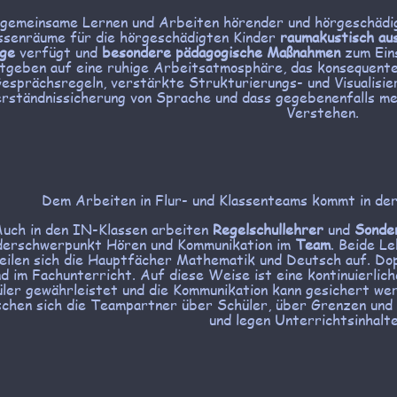
gemeinsame Lernen und Arbeiten hörender und hörgeschädig
ssenräume für die hörgeschädigten Kinder
raumakustisch au
age
verfügt und
besondere pädagogische Maßnahmen
zum Eins
tgeben auf eine ruhige Arbeitsatmosphäre, das konsequente 
esprächsregeln, verstärkte Strukturierungs- und Visualisi
rständnissicherung von Sprache und dass gegebenenfalls m
Verstehen.
Dem Arbeiten in Flur- und Klassenteams kommt in de
uch in den IN-Klassen arbeiten
Regelschullehrer
und
Sonde
derschwerpunkt Hören und Kommunikation im
Team
. Beide L
eilen sich die Hauptfächer Mathematik und Deutsch auf. Do
d im Fachunterricht. Auf diese Weise ist eine kontinuierlic
ler gewährleistet und die Kommunikation kann gesichert w
schen sich die Teampartner über Schüler, über Grenzen und
und legen Unterrichtsinhalte