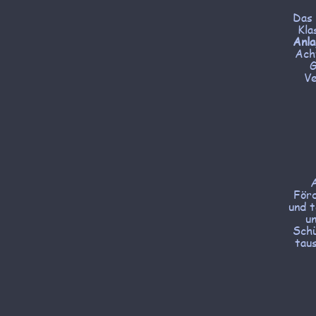
Das 
Kla
Anl
Ach
G
Ve
A
För
und t
un
Schü
tau